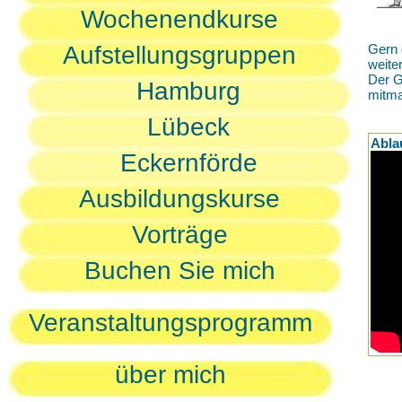
Wochenendkurse
Aufstellungsgruppen
Gern 
weite
Der G
Hamburg
mitm
Lübeck
Abla
Eckernförde
Ausbildungskurse
Vorträge
Buchen Sie mich
Veranstaltungsprogramm
über mich
D