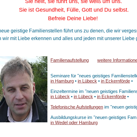
 heilt, sie führt uns, sie weiß um uns.
 ist Gesundheit, Fülle, Gott und Du selbst.
freie Deine Liebe!
eue geistige Familienstellen führt uns zu denen, die wir ver
wir mit Liebe erkennen und alles und jeden mit unserer Liebe g
Familienaufstellung
weitere Information
Seminare für "neues geistiges Familienstell
in Hamburg
•
in Lübeck
•
in Eckernförde
•
Einzeltermine im "neuen geistiges Familiens
in Lübeck
•
in Lübeck
•
in Eckernförde
•
Telefonische Aufstellungen
im "neuen geistig
Ausbildungskurse im "neuen geistiges Famil
in Wedel oder Hamburg