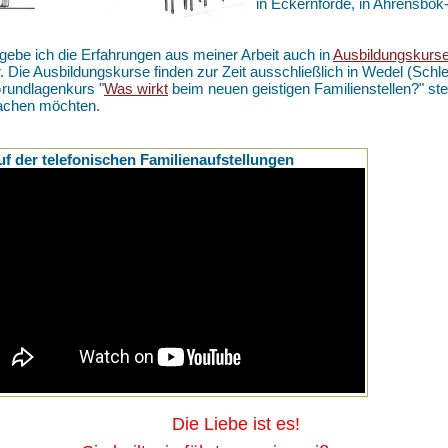
in Eckernförde, in Ahrensbö
gebe ich die Erfahrungen aus meiner Arbeit auch in
Ausbildungskurs
r. Die Ausbildungskurse finden zur Zeit ausschließlich in Wedel (Schle
rundlagenkurs "
Was wirkt
beim neuen geistigen Familienstellen?" ste
achen möchten.
uf der telefonischen Familienaufstellungen
ie Liebe ist es!