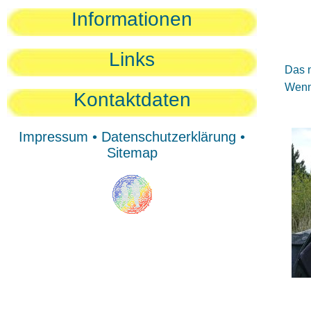
Sie
Informationen
Sie
Be
Links
Das n
Wenn 
Kontaktdaten
Impressum
•
Datenschutzerklärung
•
Sitemap