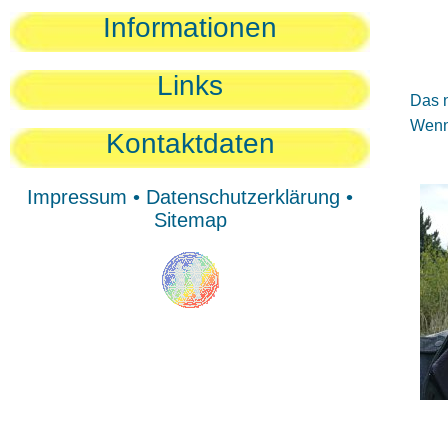
Sie
Informationen
Sie
Be
Links
Das n
Wenn 
Kontaktdaten
Impressum
•
Datenschutzerklärung
•
Sitemap