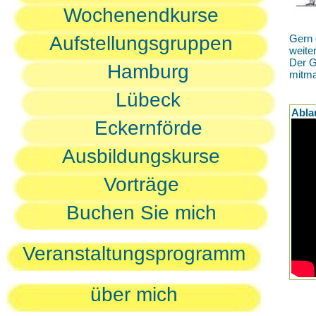
Wochenendkurse
Aufstellungsgruppen
Gern 
weite
Der G
Hamburg
mitm
Lübeck
Abla
Eckernförde
Ausbildungskurse
Vorträge
Buchen Sie mich
Veranstaltungsprogramm
über mich
D