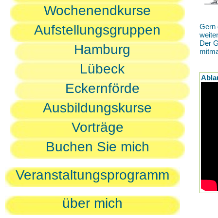
Wochenendkurse
Aufstellungsgruppen
Gern 
weite
Der G
Hamburg
mitm
Lübeck
Abla
Eckernförde
Ausbildungskurse
Vorträge
Buchen Sie mich
Veranstaltungsprogramm
über mich
D