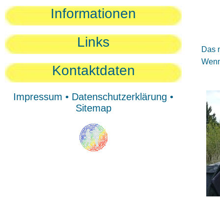
Sie
Informationen
Sie
Be
Links
Das n
Wenn 
Kontaktdaten
Impressum
•
Datenschutzerklärung
•
Sitemap