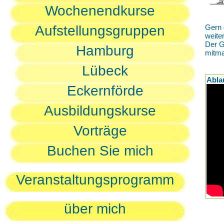
Wochenendkurse
Aufstellungsgruppen
Gern 
weite
Der G
Hamburg
mitm
Lübeck
Abla
Eckernförde
Ausbildungskurse
Vorträge
Buchen Sie mich
Veranstaltungsprogramm
über mich
D