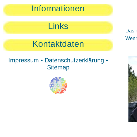
Sie
Informationen
Sie
Be
Links
Das n
Wenn 
Kontaktdaten
Impressum
•
Datenschutzerklärung
•
Sitemap