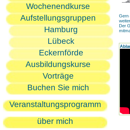
Wochenendkurse
Aufstellungsgruppen
Gern 
weite
Der G
Hamburg
mitm
Lübeck
Abla
Eckernförde
Ausbildungskurse
Vorträge
Buchen Sie mich
Veranstaltungsprogramm
über mich
D