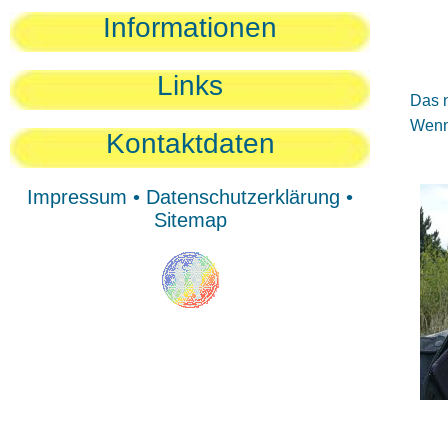
Sie
Informationen
Sie
Be
Links
Das n
Wenn 
Kontaktdaten
Impressum
•
Datenschutzerklärung
•
Sitemap