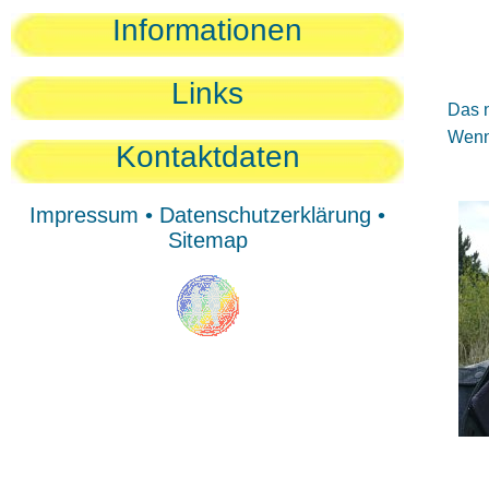
Sie
Informationen
Sie
Be
Links
Das n
Wenn 
Kontaktdaten
Impressum
•
Datenschutzerklärung
•
Sitemap