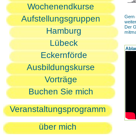
Wochenendkurse
Aufstellungsgruppen
Gern 
weite
Der G
Hamburg
mitm
Lübeck
Abla
Eckernförde
Ausbildungskurse
Vorträge
Buchen Sie mich
Veranstaltungsprogramm
über mich
D