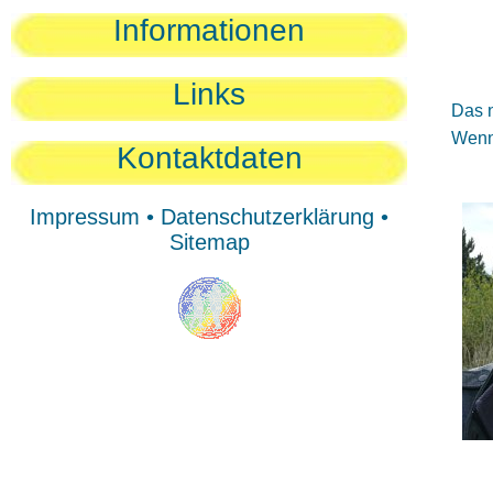
Sie
Informationen
Sie
Be
Links
Das n
Wenn 
Kontaktdaten
Impressum
•
Datenschutzerklärung
•
Sitemap