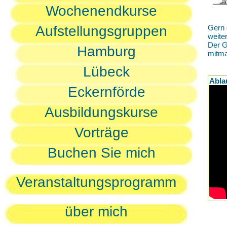
Wochenendkurse
Aufstellungsgruppen
Gern 
weite
Der G
Hamburg
mitm
Lübeck
Abla
Eckernförde
Ausbildungskurse
Vorträge
Buchen Sie mich
Veranstaltungsprogramm
über mich
D