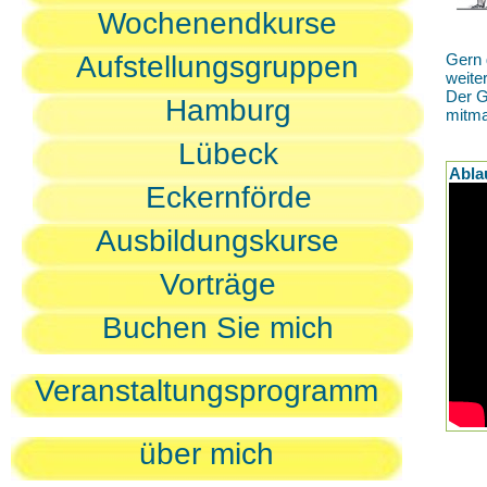
Wochenendkurse
Aufstellungsgruppen
Gern 
weite
Der G
Hamburg
mitm
Lübeck
Abla
Eckernförde
Ausbildungskurse
Vorträge
Buchen Sie mich
Veranstaltungsprogramm
über mich
D