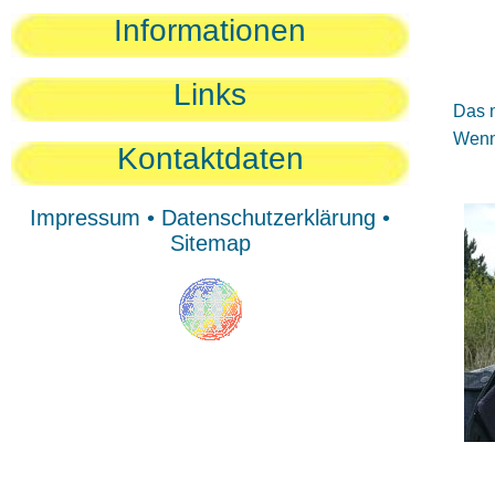
Sie
Informationen
Sie
Be
Links
Das n
Wenn 
Kontaktdaten
Impressum
•
Datenschutzerklärung
•
Sitemap