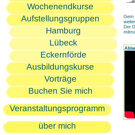
Wochenendkurse
Aufstellungsgruppen
Gern 
weite
Der G
Hamburg
mitm
Lübeck
Abla
Eckernförde
Ausbildungskurse
Vorträge
Buchen Sie mich
Veranstaltungsprogramm
über mich
D