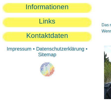
Sie
Informationen
Sie
Be
Links
Das n
Wenn 
Kontaktdaten
Impressum
•
Datenschutzerklärung
•
Sitemap