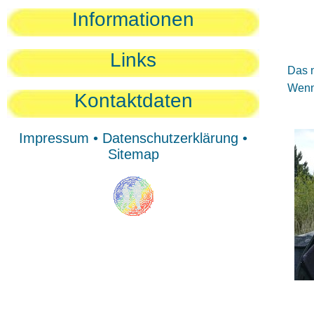
Sie
Informationen
Sie
Be
Links
Das n
Wenn 
Kontaktdaten
Impressum
•
Datenschutzerklärung
•
Sitemap