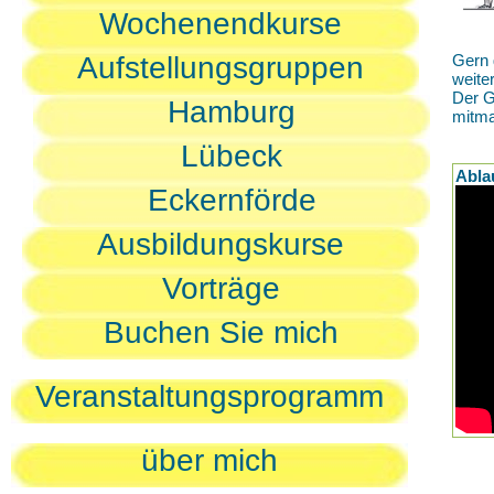
Wochenendkurse
Aufstellungsgruppen
Gern 
weite
Der G
Hamburg
mitm
Lübeck
Abla
Eckernförde
Ausbildungskurse
Vorträge
Buchen Sie mich
Veranstaltungsprogramm
über mich
D